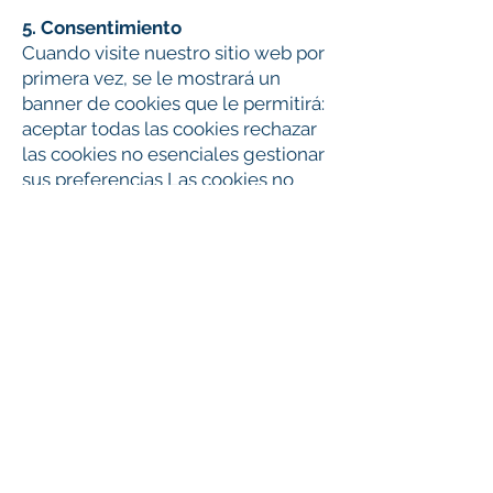
5. Consentimiento
Cuando visite nuestro sitio web por
primera vez, se le mostrará un
banner de cookies que le permitirá:
aceptar todas las cookies rechazar
las cookies no esenciales gestionar
sus preferencias Las cookies no
esenciales solo se activarán tras su
consentimiento.
6. Transferencias internacionales
Algunos proveedores externos
pueden procesar datos fuera del
Reino Unido o del Espacio
Económico Europeo (EEE). En estos
casos, se aplican las garantías
adecuadas, como las Cláusulas
Contractuales Tipo (SCCs).