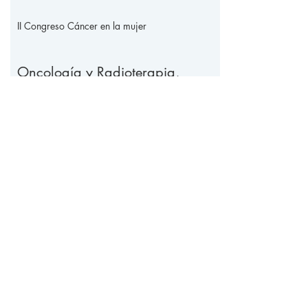
II Congreso Cáncer en la mujer
Oncología y Radioterapia,
Mexico
Video interviews
Presentations
Gallery
Congress report
Julio 26 - 27, 2019